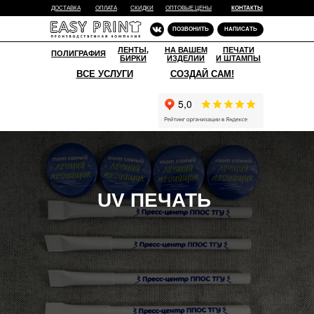
-
ДОСТАВКА
ОПЛАТА
СКИДКИ
ОПТОВЫЕ ЦЕНЫ
КОНТАКТЫ
ПОЗВОНИТЬ
НАПИСАТЬ
ЛЕНТЫ,
НА ВАШЕМ
ПЕЧАТИ
ПОЛИГРАФИЯ
БИРКИ
ИЗДЕЛИИ
И ШТАМПЫ
ВСЕ УСЛУГИ
СОЗДАЙ САМ!
UV ПЕЧАТЬ
Д