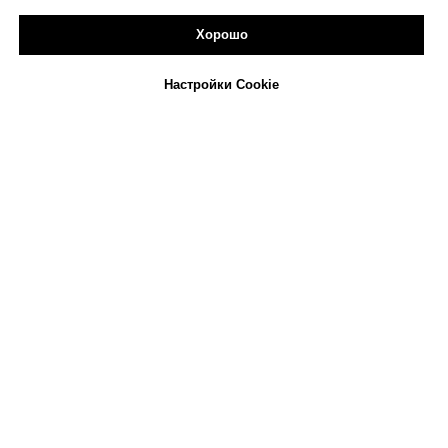
Хорошо
Настройки Cookie
Главная
СОЗДАЙ САМ!
Контакты
Скидки
Все цены