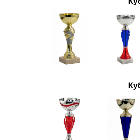
Ку
Ку