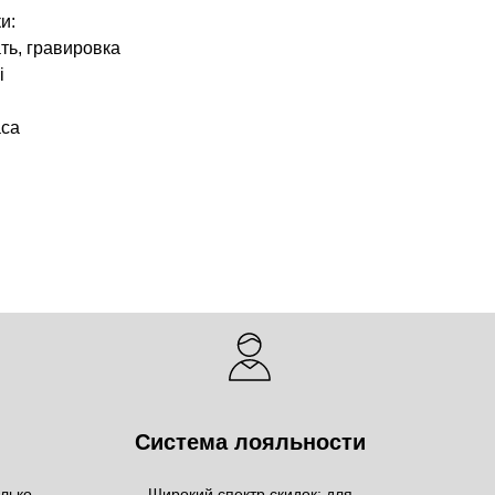
и:
ть, гравировка
i
аса
Система лояльности
олько
Широкий спектр скидок: для