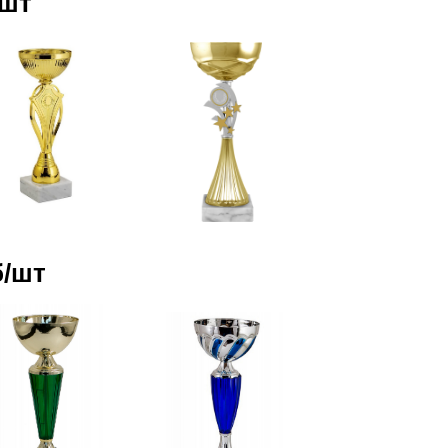
/шт
б/шт