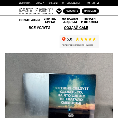
-
ДОСТАВКА
ОПЛАТА
СКИДКИ
ОПТОВЫЕ ЦЕНЫ
КОНТАКТЫ
ПОЗВОНИТЬ
НАПИСАТЬ
ЛЕНТЫ,
НА ВАШЕМ
ПЕЧАТИ
ПОЛИГРАФИЯ
БИРКИ
ИЗДЕЛИИ
И ШТАМПЫ
ВСЕ УСЛУГИ
СОЗДАЙ САМ!
Д