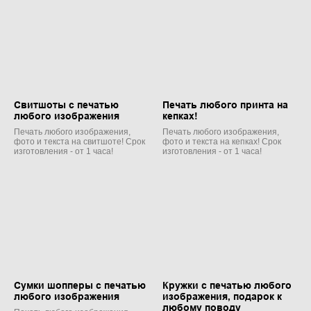
Свитшоты с печатью
Печать любого принта на
любого изображения
кепках!
Печать любого изображения,
Печать любого изображения,
фото и текста на свитшоте! Срок
фото и текста на кепках! Срок
изготовления - от 1 часа!
изготовления - от 1 часа!
Сумки шопперы с печатью
Кружки с печатью любого
любого изображения
изображения, подарок к
любому поводу