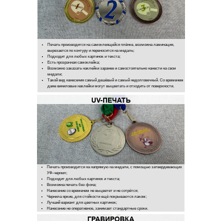
Печать производится на самоклеящейся плёнке, возможна ламинация,
вырезается по контуру и переносится на медаль;
Подходит для любых картинок и текста;
Есть прозрачная самоклейка;
Возможно заказать наклейки заранее и самостоятельно нанести на свои
медали;
Такой вид нанесения самый дешёвый и самый недолговечный. Со временем
даже виниловые наклейки могут выцветать и отходить от поверхности.
UV-ПЕЧАТЬ
Печать производится на напрямую на медали, с помощью затвердевающих
УФ-чернил;
Подходит для любых картинок и текста;
Возможна печать без фона;
Нанесение со временем не выцветет и не сотрётся;
Чернила яркие, для стойкости ещё покрываются лаком;
Лучший вариант для цветных картинок;
Нанесение не оперативное, занимает стандартные сроки.
ГРАВИРОВКА