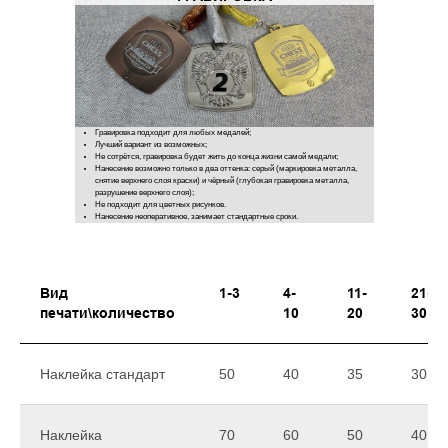
Гравировка подходит для любых медалей;
Лучший вариант из возможных;
Не сотрётся, гравировка будет жить до конца жизни самой медали;
Нанесение возможно только в два оттенка: серый (маркировка металла,
снятие верхнего слоя краски) и чёрный (глубокая гравировка металла,
разрушение верхнего слоя);
Не подходит для цветных рисунков.
Нанесение неоперативное, занимает стандартные сроки.
Вид
1-3
4-
11-
21-
печати\количество
10
20
30
Наклейка стандарт
50
40
35
30
Наклейка
70
60
50
40