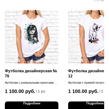
Футболка дизайнерская №
Футболка дизайнер
76
12
Футболки с уникальными принтами от
Футболки с прямой печатью, 
наших дизайнеров!
уникальными дизайнерскими
1 100.00
руб.
1 100.00
руб.
/
1 pc
/
1 pc
принтами!
Подробнее
Подробнее