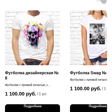
Футболка дизайнерская №
Футболка Swag № 10
8
Футболки с прямой печатью
Футболки с прямой печатью, с
1 100.00
руб.
/
1 pc
уникальными дизайнерскими
1 100.00
руб.
/
1 pc
принтами!
Подробнее
Подробнее