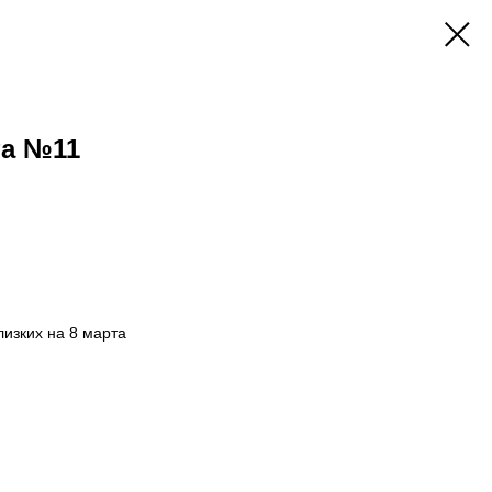
та №11
изких на 8 марта