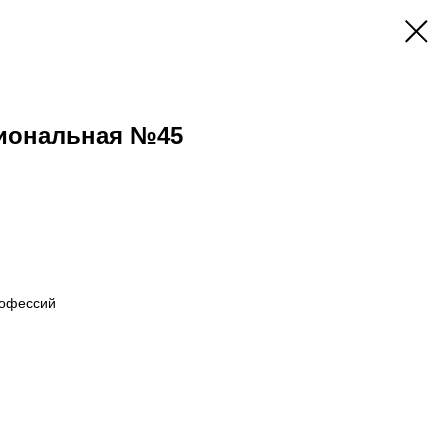
иональная №45
рофессий